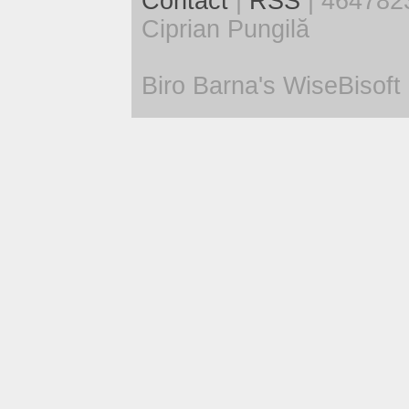
Contact
|
RSS
| 4647823
Ciprian Pungilă
Biro Barna's WiseBisoft