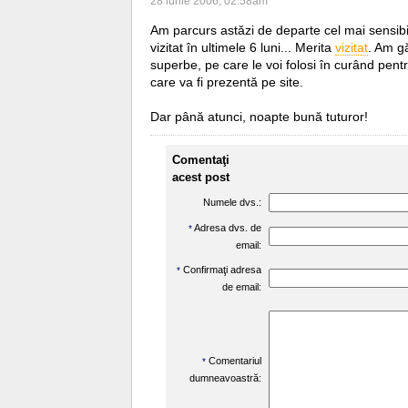
28 iunie 2006, 02:58am
Am parcurs astăzi de departe cel mai sensibi
vizitat în ultimele 6 luni... Merita
vizitat
. Am gă
superbe, pe care le voi folosi în curând pent
care va fi prezentă pe site.
Dar până atunci, noapte bună tuturor!
Comentaţi
acest post
Numele dvs.:
Adresa dvs. de
*
email:
Confirmaţi adresa
*
de email:
Comentariul
*
dumneavoastră: